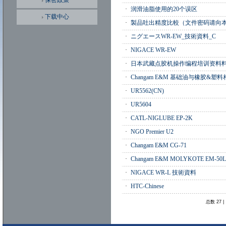
保密政策
·
润滑油脂使用的20个误区
下载中心
·
製品吐出精度比較（文件密码请向
·
ニグエースWR-EW_技術資料_C
·
NIGACE WR-EW
·
日本武藏点胶机操作编程培训资料
·
Changam E&M 基础油与橡胶&塑
·
UR5562(CN)
·
UR5604
·
CATL-NIGLUBE EP-2K
·
NGO Premier U2
·
Changam E&M CG-71
·
Changam E&M MOLYKOTE EM-50L
·
NIGACE WR-L 技術資料
·
HTC-Chinese
总数
27
|